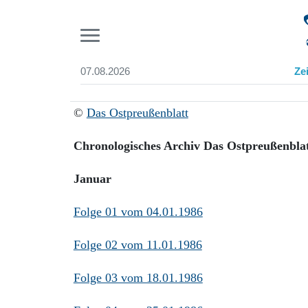
Pr
07.08.2026
Ze
Suchen und finden
Start
©
Das Ostpreußenblatt
Wer wir sind
Aktuelle Ausgabe
Chronologisches Archiv Das Ostpreußenblat
Abonnenten-Login
Abonnent werden
Januar
Abo Prämien
Archiv
Folge 01 vom 04.01.1986
Mediadaten
Folge 02 vom 11.01.1986
Folge 03 vom 18.01.1986