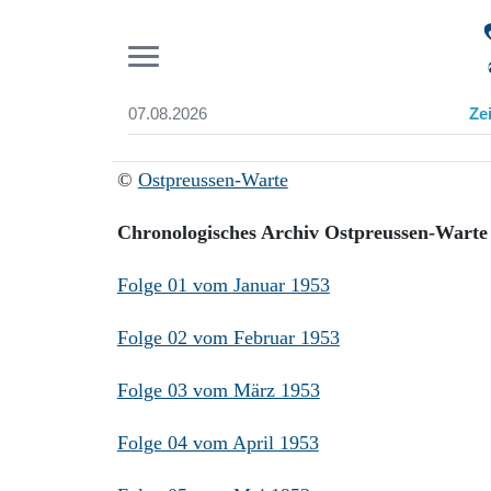
Pr
07.08.2026
Ze
Suchen und finden
Start
©
Ostpreussen-Warte
Wer wir sind
Aktuelle Ausgabe
Chronologisches Archiv Ostpreussen-Warte
Abonnenten-Login
Abonnent werden
Folge 01 vom Januar 1953
Abo Prämien
Archiv
Folge 02 vom Februar 1953
Mediadaten
Folge 03 vom März 1953
Folge 04 vom April 1953