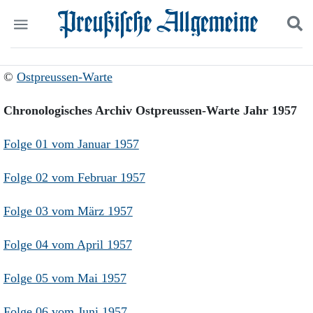
Politik
Suchen und finden
©
Ostpreussen-Warte
Kultur
Wirtschaft
Chronologisches Archiv Ostpreussen-Warte Jahr 1957
Panorama
Gesellschaft
Folge 01 vom Januar 1957
Leben
Geschichte
Folge 02 vom Februar 1957
Ostpreußen
Pommern
Folge 03 vom März 1957
Berlin-Brandenburg
Schlesien
Danzig und Westpreußen
Folge 04 vom April 1957
Bücher
Folge 05 vom Mai 1957
Start
Wer wir sind
Folge 06 vom Juni 1957