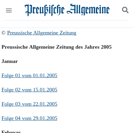
Politik
Suchen und finden
©
Preussische Allgemeine Zeitung
Kultur
Wirtschaft
Preussische Allgemeine Zeitung des Jahres 2005
Panorama
Gesellschaft
Januar
Leben
Geschichte
Folge 01 vom 01.01.2005
Ostpreußen
Pommern
Folge 02 vom 15.01.2005
Berlin-Brandenburg
Schlesien
Danzig und Westpreußen
Folge 03 vom 22.01.2005
Bücher
Folge 04 vom 29.01.2005
Start
Wer wir sind
Februar